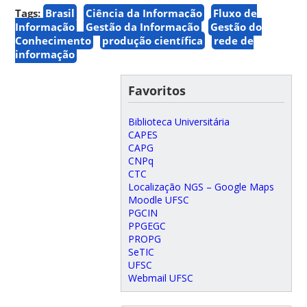
Tags:
Brasil
Ciência da Informação
Fluxo de
Informação
Gestão da Informação
Gestão do
Conhecimento
produção científica
rede de
informação
Favoritos
Biblioteca Universitária
CAPES
CAPG
CNPq
CTC
Localização NGS – Google Maps
Moodle UFSC
PGCIN
PPGEGC
PROPG
SeTIC
UFSC
Webmail UFSC