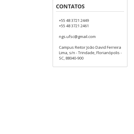
CONTATOS
+55 48 3721 2449
+55 48 3721 2461
ngs.ufsc@gmail.com
Campus Reitor João David Ferreira
Lima, s/n - Trindade, Florianópolis -
SC, 88040-900