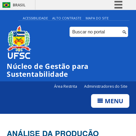
BRASIL
Simplifique!
ACESSIBILIDADE
ALTO CONTRASTE
MAPA DO SITE
Comunica BR
Participe
Acesso à informação
Legislação
Núcleo de Gestão para
Canais
Sustentabilidade
Área Restrita
Administradores do Site
MENU
ANÁLISE DA PRODUÇÃO