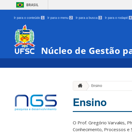
BRASIL
Ir para o conteúdo
1
Ir para o menu
2
Ir para a busca
3
Ir para o rodapé
4
Núcleo de Gestão pa
Ensino
Ensino
O Prof. Gregório Varvakis, P
Conhecimento, Processos e Se