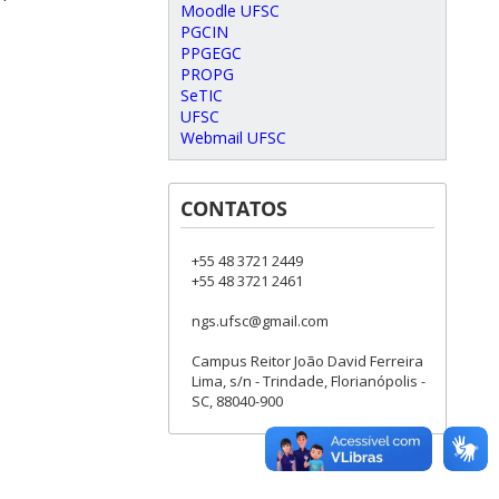
Moodle UFSC
PGCIN
PPGEGC
PROPG
SeTIC
UFSC
Webmail UFSC
CONTATOS
+55 48 3721 2449
+55 48 3721 2461
ngs.ufsc@gmail.com
Campus Reitor João David Ferreira
Lima, s/n - Trindade, Florianópolis -
SC, 88040-900