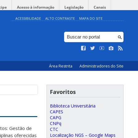
cipe
Acesso à informação
Legislação
Canais
ACESSIBILIDADE
ALTO CONTRASTE
MAPA DO SITE
Área Restrita
Administradores do Site
Favoritos
Biblioteca Universitária
CAPES
CAPG
CNPq
ntos: Gestão de
CTC
Localização NGS – Google Maps
plinas oferecidas