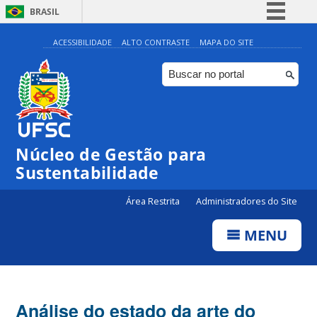
BRASIL
Simplifique!
ACESSIBILIDADE
ALTO CONTRASTE
MAPA DO SITE
Comunica BR
Participe
Acesso à informação
Legislação
Núcleo de Gestão para
Canais
Sustentabilidade
Área Restrita
Administradores do Site
MENU
Análise do estado da arte do