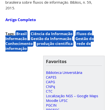
brasileira sobre fluxos de informação. Biblios, n. 59,
2015.
Artigo Completo
Tags:
Brasil
Ciência da Informação
Fluxo de
Informação
Gestão da Informação
Gestão do
Conhecimento
produção científica
rede de
informação
Favoritos
Biblioteca Universitária
CAPES
CAPG
CNPq
CTC
Localização NGS – Google Maps
Moodle UFSC
PGCIN
PPGEGC