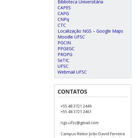
Biblioteca Universitária
CAPES
CAPG
CNPq
CTC
Localização NGS – Google Maps
Moodle UFSC
PGCIN
PPGEGC
PROPG
SeTIC
UFSC
Webmail UFSC
CONTATOS
+55 48 3721 2449
+55 48 3721 2461
ngs.ufsc@gmail.com
Campus Reitor João David Ferreira