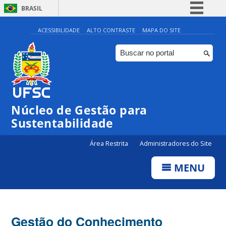
BRASIL
Simplifique!
ACESSIBILIDADE
ALTO CONTRASTE
MAPA DO SITE
Comunica BR
Participe
Acesso à informação
Legislação
Núcleo de Gestão para
Canais
Sustentabilidade
Área Restrita
Administradores do Site
MENU
Gestão do Conhecimento