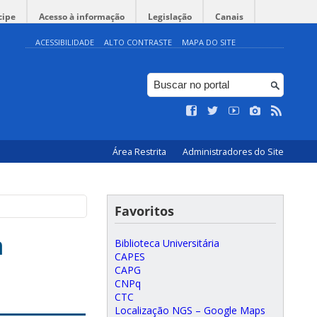
cipe
Acesso à informação
Legislação
Canais
ACESSIBILIDADE
ALTO CONTRASTE
MAPA DO SITE
Área Restrita
Administradores do Site
Favoritos
m
Biblioteca Universitária
CAPES
CAPG
CNPq
CTC
Localização NGS – Google Maps