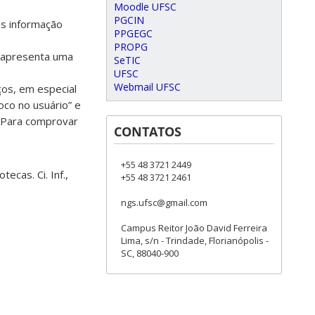
Moodle UFSC
PGCIN
os informação
PPGEGC
PROPG
o apresenta uma
SeTIC
UFSC
Webmail UFSC
ços, em especial
oco no usuário” e
. Para comprovar
CONTATOS
+55 48 3721 2449
ecas. Ci. Inf.,
+55 48 3721 2461
ngs.ufsc@gmail.com
Campus Reitor João David Ferreira
Lima, s/n - Trindade, Florianópolis -
SC, 88040-900