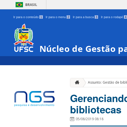
BRASIL
Ir para o conteúdo
1
Ir para o menu
2
Ir para a busca
3
Ir para o rodapé
4
Núcleo de Gestão pa
Assunto: Gestão de bibl
Gerenciando
bibliotecas
05/08/2019 08:18