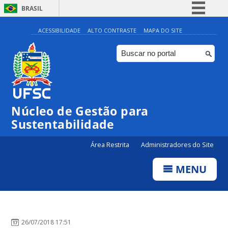
BRASIL
Simplifique!
ACESSIBILIDADE
ALTO CONTRASTE
MAPA DO SITE
Comunica BR
Participe
Acesso à informação
Legislação
Núcleo de Gestão para
Canais
Sustentabilidade
Área Restrita
Administradores do Site
MENU
26/07/2018 17:51