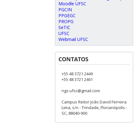
Moodle UFSC
PGCIN
PPGEGC
PROPG
SeTIC
UFSC
Webmail UFSC
CONTATOS
+55 48 3721 2449
+55 48 3721 2461
ngs.ufsc@gmail.com
Campus Reitor João David Ferreira
Lima, s/n - Trindade, Florianópolis -
SC, 88040-900