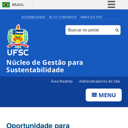
BRASIL
Simplifique!
ACESSIBILIDADE
ALTO CONTRASTE
MAPA DO SITE
Comunica BR
Participe
Acesso à informação
Legislação
Núcleo de Gestão para
Canais
Sustentabilidade
Área Restrita
Administradores do Site
MENU
Oportunidade para