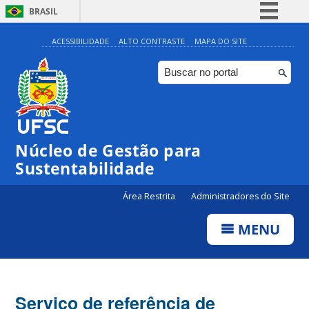
BRASIL
Simplifique!
ACESSIBILIDADE
ALTO CONTRASTE
MAPA DO SITE
Comunica BR
Participe
Acesso à informação
Legislação
Núcleo de Gestão para
Canais
Sustentabilidade
Área Restrita
Administradores do Site
MENU
Serviço de referência de